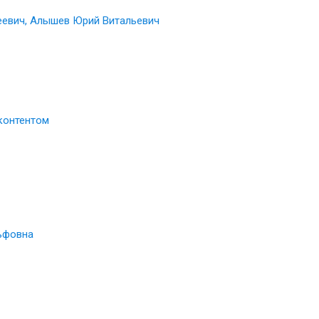
еевич, Алышев Юрий Витальевич
контентом
ьфовна