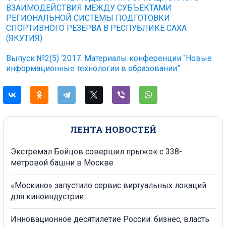
ВЗАИМОДЕЙСТВИЯ МЕЖДУ СУБЪЕКТАМИ
РЕГИОНАЛЬНОЙ СИСТЕМЫ ПОДГОТОВКИ
СПОРТИВНОГО РЕЗЕРВА В РЕСПУБЛИКЕ САХА
(ЯКУТИЯ)
Выпуск №2(5) ‘2017. Материалы конференции “Новые
информационные технологии в образовании”
ЛЕНТА НОВОСТЕЙ
Экстремал Бойцов совершил прыжок с 338-
метровой башни в Москве
«Москино» запустило сервис виртуальных локаций
для киноиндустрии
Инновационное десятилетие России: бизнес, власть