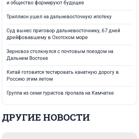
и общество формируют будущее
Триллион ушел на дальневосточную ипотеку
Суд вынес приговор дальневосточнику, 67 дней
дрейфовавшему в Охотском море
Зерновоз столкнулся с почтовым поездом на
Дальнем Востоке
Китай готовится тестировать канатную дорогу в
Россию этим летом
Группа из семи туристов пропала на Камчатке
ДРУГИЕ НОВОСТИ