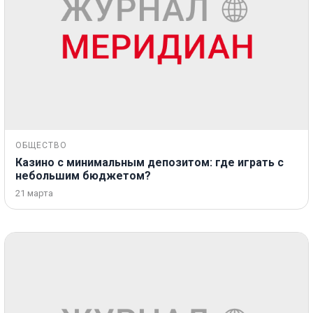
ОБЩЕСТВО
Казино с минимальным депозитом: где играть с
небольшим бюджетом?
21 марта