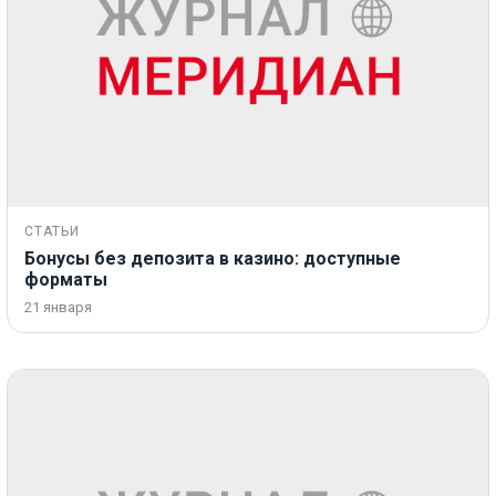
СТАТЬИ
Бонусы без депозита в казино: доступные
форматы
21 января