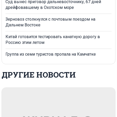
Суд вынес приговор дальневосточнику, 67 дней
дрейфовавшему в Охотском море
Зерновоз столкнулся с почтовым поездом на
Дальнем Востоке
Китай готовится тестировать канатную дорогу в
Россию этим летом
Группа из семи туристов пропала на Камчатке
ДРУГИЕ НОВОСТИ