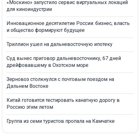
«Москино» запустило сервис виртуальных локаций
для киноиндустрии
Инновационное десятилетие России: бизнес, власть
и общество формируют будущее
Триллион ушел на дальневосточную ипотеку
Суд вынес приговор дальневосточнику, 67 дней
дрейфовавшему в Охотском море
Зерновоз столкнулся с почтовым поездом на
Дальнем Востоке
Китай готовится тестировать канатную дорогу в
Россию этим летом
Группа из семи туристов пропала на Камчатке