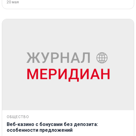
20 мая
ОБЩЕСТВО
Веб-казино с бонусами без депозита:
особенности предложений