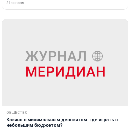
21 января
ОБЩЕСТВО
Казино с минимальным депозитом: где играть с
небольшим бюджетом?