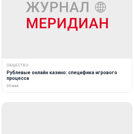
ОБЩЕСТВО
Рублевые онлайн казино: специфика игрового
процесса
20 мая