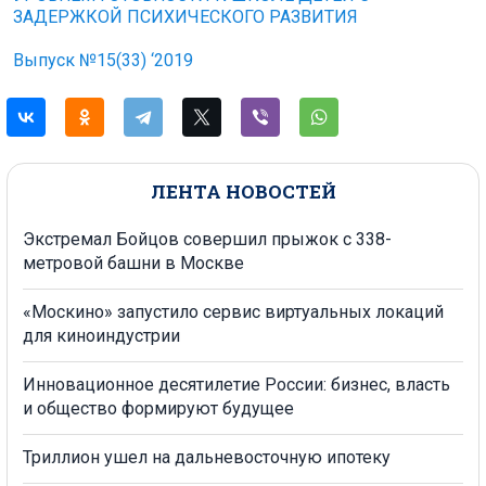
ЗАДЕРЖКОЙ ПСИХИЧЕСКОГО РАЗВИТИЯ
Выпуск №15(33) ‘2019
ЛЕНТА НОВОСТЕЙ
Экстремал Бойцов совершил прыжок с 338-
метровой башни в Москве
«Москино» запустило сервис виртуальных локаций
для киноиндустрии
Инновационное десятилетие России: бизнес, власть
и общество формируют будущее
Триллион ушел на дальневосточную ипотеку