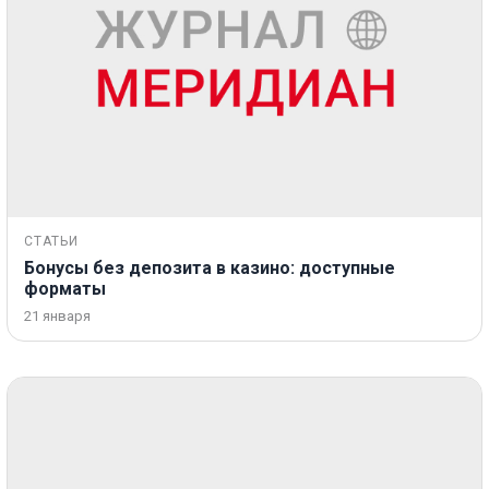
СТАТЬИ
Бонусы без депозита в казино: доступные
форматы
21 января