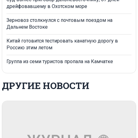
дрейфовавшему в Охотском море
Зерновоз столкнулся с почтовым поездом на
Дальнем Востоке
Китай готовится тестировать канатную дорогу в
Россию этим летом
Группа из семи туристов пропала на Камчатке
ДРУГИЕ НОВОСТИ