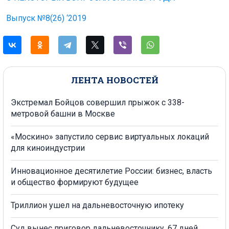
Выпуск №8(26) ‘2019
ЛЕНТА НОВОСТЕЙ
Экстремал Бойцов совершил прыжок с 338-
метровой башни в Москве
«Москино» запустило сервис виртуальных локаций
для киноиндустрии
Инновационное десятилетие России: бизнес, власть
и общество формируют будущее
Триллион ушел на дальневосточную ипотеку
Суд вынес приговор дальневосточнику, 67 дней