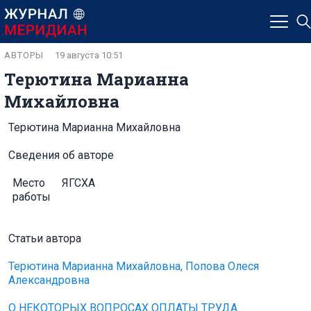
АВТОРЫ
19 августа 10:51
Терютина Марианна
Михайловна
Терютина Марианна Михайловна
Сведения об авторе
Место
ЯГСХА
работы
Статьи автора
Терютина Марианна Михайловна, Попова Олеся
Александровна
О НЕКОТОРЫХ ВОПРОСАХ ОПЛАТЫ ТРУДА