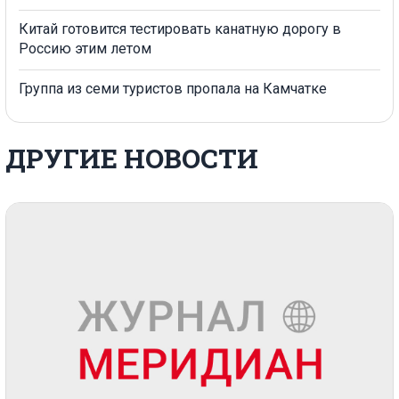
Китай готовится тестировать канатную дорогу в
Россию этим летом
Группа из семи туристов пропала на Камчатке
ДРУГИЕ НОВОСТИ