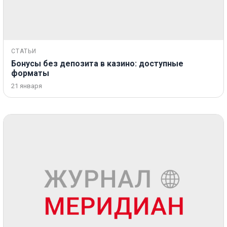
СТАТЬИ
Бонусы без депозита в казино: доступные
форматы
21 января