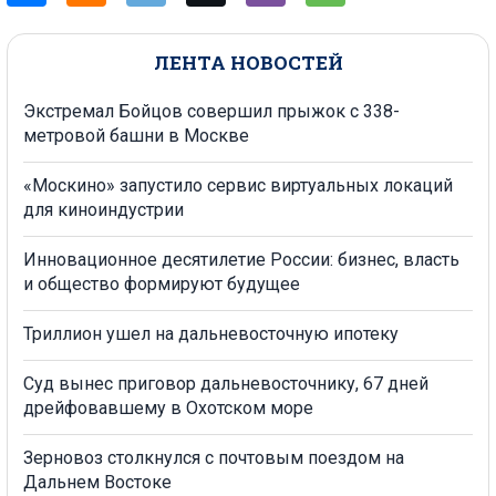
ЛЕНТА НОВОСТЕЙ
Экстремал Бойцов совершил прыжок с 338-
метровой башни в Москве
«Москино» запустило сервис виртуальных локаций
для киноиндустрии
Инновационное десятилетие России: бизнес, власть
и общество формируют будущее
Триллион ушел на дальневосточную ипотеку
Суд вынес приговор дальневосточнику, 67 дней
дрейфовавшему в Охотском море
Зерновоз столкнулся с почтовым поездом на
Дальнем Востоке