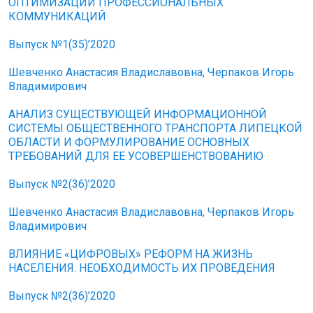
ОПТИМИЗАЦИИ ПРОФЕССИОНАЛЬНЫХ
КОММУНИКАЦИЙ
Выпуск №1(35)’2020
Шевченко Анастасия Владиславовна, Черпаков Игорь
Владимирович
АНАЛИЗ СУЩЕСТВУЮЩЕЙ ИНФОРМАЦИОННОЙ
СИСТЕМЫ ОБЩЕСТВЕННОГО ТРАНСПОРТА ЛИПЕЦКОЙ
ОБЛАСТИ И ФОРМУЛИРОВАНИЕ ОСНОВНЫХ
ТРЕБОВАНИЙ ДЛЯ ЕЕ УСОВЕРШЕНСТВОВАНИЮ
Выпуск №2(36)’2020
Шевченко Анастасия Владиславовна, Черпаков Игорь
Владимирович
ВЛИЯНИЕ «ЦИФРОВЫХ» РЕФОРМ НА ЖИЗНЬ
НАСЕЛЕНИЯ. НЕОБХОДИМОСТЬ ИХ ПРОВЕДЕНИЯ
Выпуск №2(36)’2020