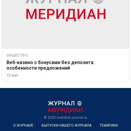
ОБЩЕСТВО
Веб-казино с бонусами без депозита:
особенности предложений
12 мая
© 2026
meridian-journal.ru
О ЖУРНАЛЕ
ВЫПУСКИ НАШЕГО ЖУРНАЛА
ТЕМАТИКИ