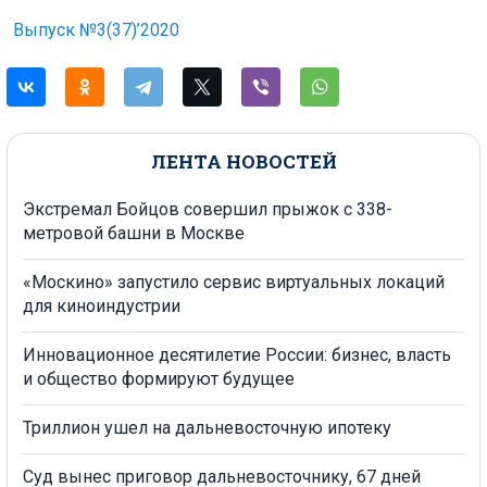
Выпуск №3(37)’2020
ЛЕНТА НОВОСТЕЙ
Экстремал Бойцов совершил прыжок с 338-
метровой башни в Москве
«Москино» запустило сервис виртуальных локаций
для киноиндустрии
Инновационное десятилетие России: бизнес, власть
и общество формируют будущее
Триллион ушел на дальневосточную ипотеку
Суд вынес приговор дальневосточнику, 67 дней