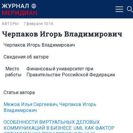
АВТОРЫ
7 февраля 10:14
Черпаков Игорь Владимирович
Черпаков Игорь Владимирович
Сведения об авторе
Место
Финансовый университет при
работы
Правительстве Российской Федерации
Статьи автора
Межов Илья Сергеевич, Черпаков Игорь
Владимирович
ОСОБЕННОСТИ ВИРТУАЛЬНЫХ ДЕЛОВЫХ
КОММУНИКАЦИЙ В БИЗНЕСЕ. UML КАК ФАКТОР