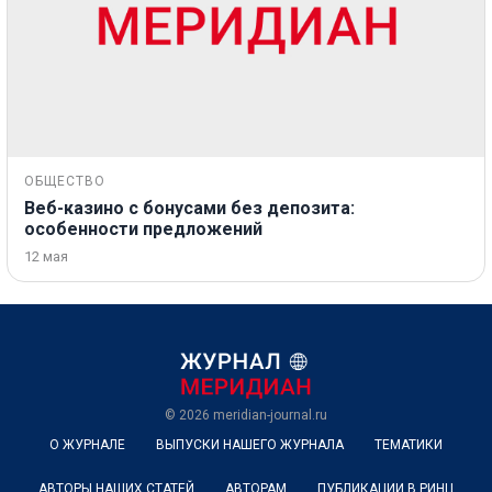
ОБЩЕСТВО
Веб-казино с бонусами без депозита:
особенности предложений
12 мая
© 2026
meridian-journal.ru
О ЖУРНАЛЕ
ВЫПУСКИ НАШЕГО ЖУРНАЛА
ТЕМАТИКИ
АВТОРЫ НАШИХ СТАТЕЙ
АВТОРАМ
ПУБЛИКАЦИИ В РИНЦ