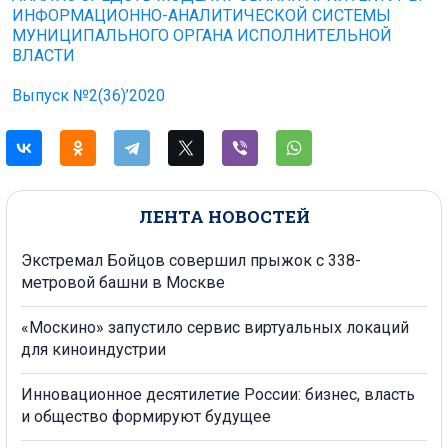
ИНФОРМАЦИОННО-АНАЛИТИЧЕСКОЙ СИСТЕМЫ
МУНИЦИПАЛЬНОГО ОРГАНА ИСПОЛНИТЕЛЬНОЙ
ВЛАСТИ
Выпуск №2(36)’2020
ЛЕНТА НОВОСТЕЙ
Экстремал Бойцов совершил прыжок с 338-
метровой башни в Москве
«Москино» запустило сервис виртуальных локаций
для киноиндустрии
Инновационное десятилетие России: бизнес, власть
и общество формируют будущее