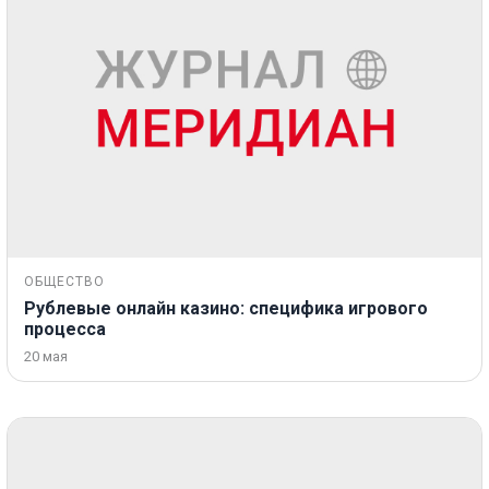
ОБЩЕСТВО
Рублевые онлайн казино: специфика игрового
процесса
20 мая