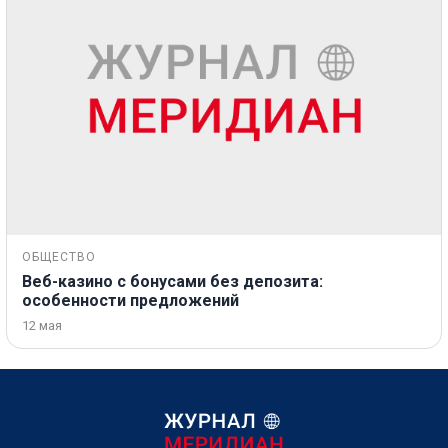
ОБЩЕСТВО
Веб-казино с бонусами без депозита:
особенности предложений
12 мая