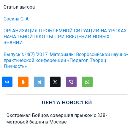
Статьи автора
Сосина С. А.
ОРГАНИЗАЦИЯ ПРОБЛЕМНОЙ СИТУАЦИИ НА УРОКАХ
НАЧАЛЬНОЙ ШКОЛЫ ПРИ ВВЕДЕНИИ НОВЫХ
ЗНАНИЙ
Выпуск №4(7) ‘2017. Материалы Всероссийской научно-
практической конференции «Педагог. Творец.
Личность»
ЛЕНТА НОВОСТЕЙ
Экстремал Бойцов совершил прыжок с 338-
метровой башни в Москве