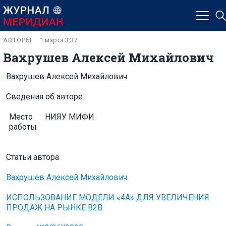
АВТОРЫ
1 марта 3:37
Вахрушев Алексей Михайлович
Вахрушев Алексей Михайлович
Сведения об авторе
Место
НИЯУ МИФИ
работы
Статьи автора
Вахрушев Алексей Михайлович
ИСПОЛЬЗОВАНИЕ МОДЕЛИ «4А» ДЛЯ УВЕЛИЧЕНИЯ
ПРОДАЖ НА РЫНКЕ B2B