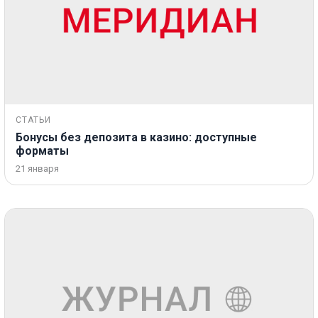
СТАТЬИ
Бонусы без депозита в казино: доступные
форматы
21 января