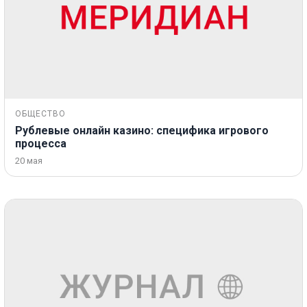
ОБЩЕСТВО
Рублевые онлайн казино: специфика игрового
процесса
20 мая