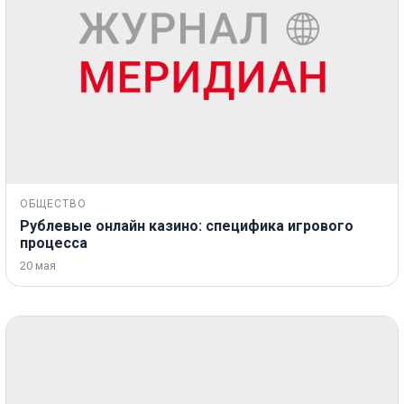
ОБЩЕСТВО
Рублевые онлайн казино: специфика игрового
процесса
20 мая