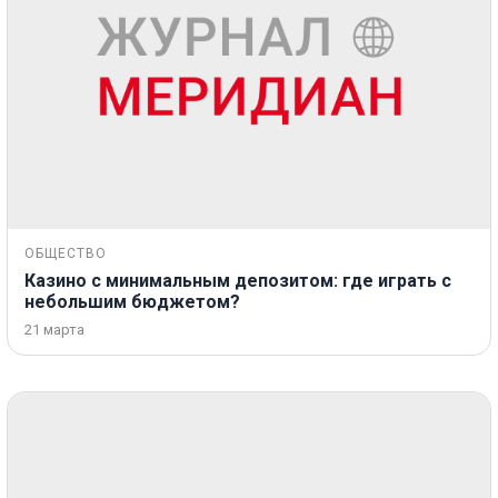
ОБЩЕСТВО
Казино с минимальным депозитом: где играть с
небольшим бюджетом?
21 марта