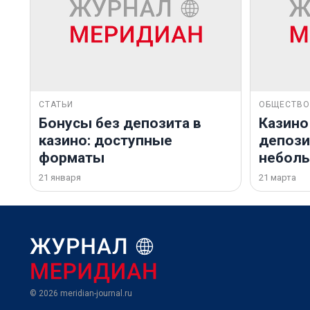
СТАТЬИ
ОБЩЕСТВО
Бонусы без депозита в
Казино
казино: доступные
депозит
форматы
небол
21 января
21 марта
© 2026
meridian-journal.ru