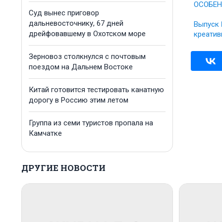
ОСОБЕН
Суд вынес приговор
дальневосточнику, 67 дней
Выпуск 
дрейфовавшему в Охотском море
креатив
Зерновоз столкнулся с почтовым
поездом на Дальнем Востоке
Китай готовится тестировать канатную
дорогу в Россию этим летом
Группа из семи туристов пропала на
Камчатке
ДРУГИЕ НОВОСТИ