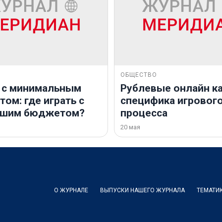
ОБЩЕСТВО
 с минимальным
Рублевые онлайн ка
ом: где играть с
специфика игровог
ьшим бюджетом?
процесса
20 мая
О ЖУРНАЛЕ
ВЫПУСКИ НАШЕГО ЖУРНАЛА
ТЕМАТИ