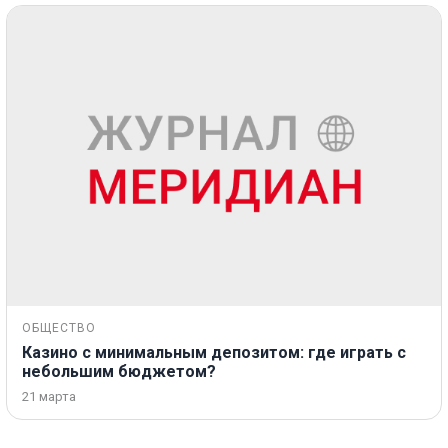
ОБЩЕСТВО
Казино с минимальным депозитом: где играть с
небольшим бюджетом?
21 марта