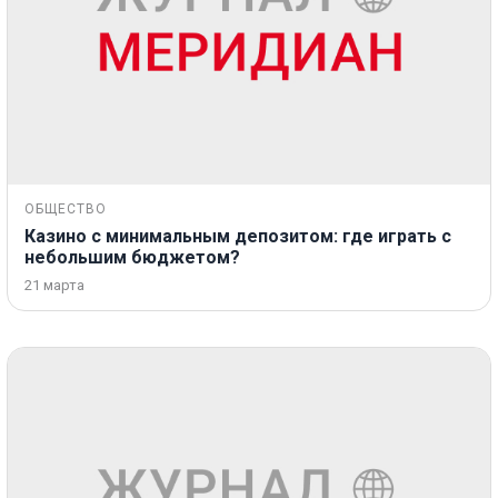
ОБЩЕСТВО
Казино с минимальным депозитом: где играть с
небольшим бюджетом?
21 марта