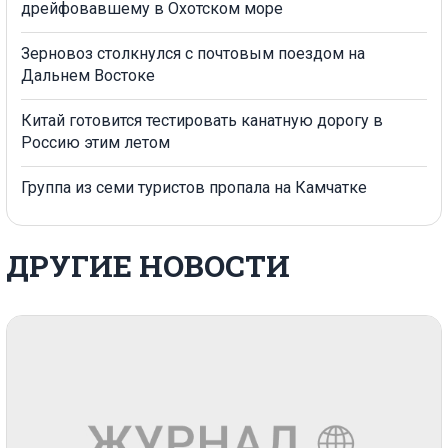
дрейфовавшему в Охотском море
Зерновоз столкнулся с почтовым поездом на
Дальнем Востоке
Китай готовится тестировать канатную дорогу в
Россию этим летом
Группа из семи туристов пропала на Камчатке
ДРУГИЕ НОВОСТИ