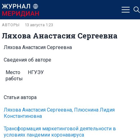
АВТОРЫ
13 августа 1:23
Ляхова Анастасия Сергеевна
Ляхова Анастасия Сергеевна
Сведения об авторе
Место
НГУЭУ
работы
Статьи автора
Ляхова Анастасия Сергеевна, Плюснина Лидия
Константиновна
Трансформация маркетинговой деятельности в
условиях пандемии коронавируса