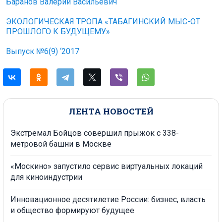
Баранов Валерий Васильевич
ЭКОЛОГИЧЕСКАЯ ТРОПА «ТАБАГИНСКИЙ МЫС-ОТ
ПРОШЛОГО К БУДУЩЕМУ»
Выпуск №6(9) ‘2017
ЛЕНТА НОВОСТЕЙ
Экстремал Бойцов совершил прыжок с 338-
метровой башни в Москве
«Москино» запустило сервис виртуальных локаций
для киноиндустрии
Инновационное десятилетие России: бизнес, власть
и общество формируют будущее