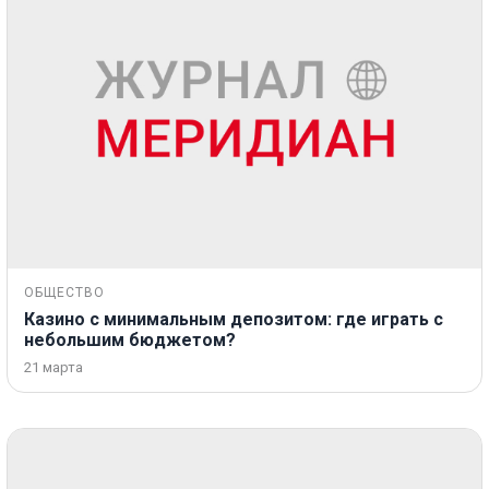
ОБЩЕСТВО
Казино с минимальным депозитом: где играть с
небольшим бюджетом?
21 марта