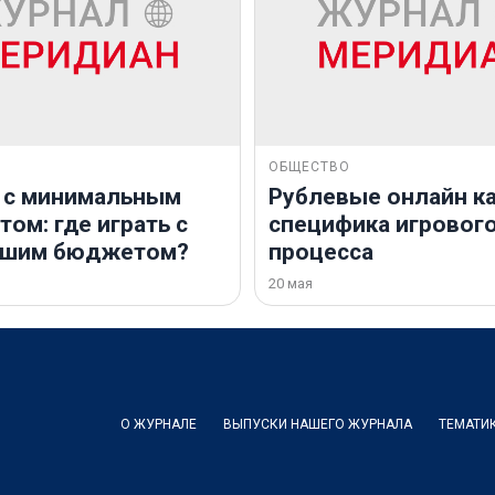
ОБЩЕСТВО
 с минимальным
Рублевые онлайн ка
ом: где играть с
специфика игровог
ьшим бюджетом?
процесса
20 мая
О ЖУРНАЛЕ
ВЫПУСКИ НАШЕГО ЖУРНАЛА
ТЕМАТИ