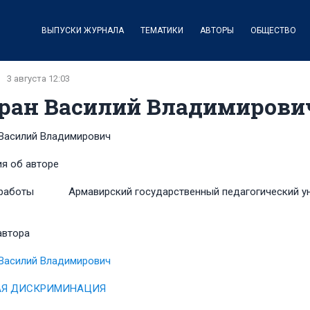
ВЫПУСКИ ЖУРНАЛА
ТЕМАТИКИ
АВТОРЫ
ОБЩЕСТВО
3 августа 12:03
ран Василий Владимирови
Василий Владимирович
я об авторе
работы
Армавирский государственный педагогический у
автора
Василий Владимирович
АЯ ДИСКРИМИНАЦИЯ