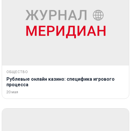
ОБЩЕСТВО
Рублевые онлайн казино: специфика игрового
процесса
20 мая