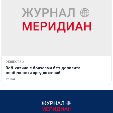
ОБЩЕСТВО
Веб-казино с бонусами без депозита:
особенности предложений
12 мая