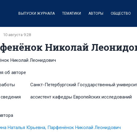
ВЫПУСКИ ЖУРНАЛА
ТЕМАТИКИ
АВТОРЫ
ОБЩЕСТВО
10 августа 9:28
фенёнок Николай Леонидо
ёнок Николай Леонидович
я об авторе
работы
Санкт-Петербургский Государственный универси
 сведения
ассистент кафедры Европейских исследований
автора
на Наталья Юрьевна, Парфенёнок Николай Леонидович