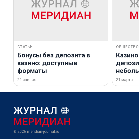
СТАТЬИ
ОБЩЕСТВО
Бонусы без депозита в
Казино
казино: доступные
депозит
форматы
небол
21 января
21 марта
© 2026
meridian-journal.ru