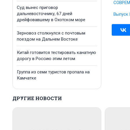
СОВРЕМ
Суд вынес приговор
дальневосточнику, 67 дней
Выпуск 
дрейфовавшему в Охотском море
Зерновоз столкнулся с почтовым
поездом на Дальнем Востоке
Китай готовится тестировать канатную
дорогу в Россию этим летом
Группа из семи туристов пропала на
Камчатке
ДРУГИЕ НОВОСТИ