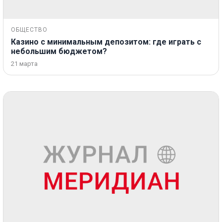
ОБЩЕСТВО
Казино с минимальным депозитом: где играть с
небольшим бюджетом?
21 марта