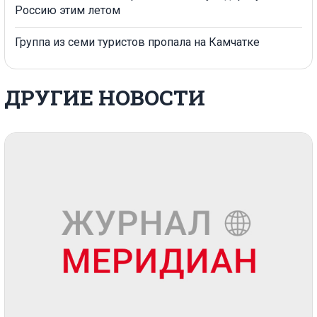
Россию этим летом
Группа из семи туристов пропала на Камчатке
ДРУГИЕ НОВОСТИ