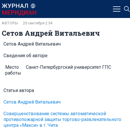
АВТОРЫ
20 сентября 2:54
Сетов Андрей Витальевич
Сетов Андрей Витальевич
Сведения об авторе
Место
Санкт-Петербургский университет ГПС
работы
Статьи автора
Сетов Андрей Витальевич
Совершенствование системы автоматической
противопожарной защиты торгово-развлекательного
центра «Макси» в г. Чита