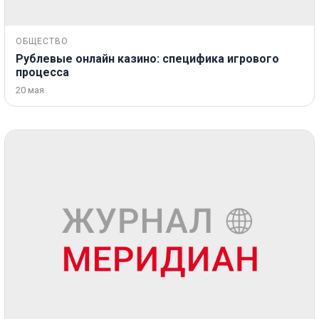
ОБЩЕСТВО
Рублевые онлайн казино: специфика игрового
процесса
20 мая