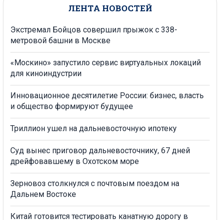
ЛЕНТА НОВОСТЕЙ
Экстремал Бойцов совершил прыжок с 338-
метровой башни в Москве
«Москино» запустило сервис виртуальных локаций
для киноиндустрии
Инновационное десятилетие России: бизнес, власть
и общество формируют будущее
Триллион ушел на дальневосточную ипотеку
Суд вынес приговор дальневосточнику, 67 дней
дрейфовавшему в Охотском море
Зерновоз столкнулся с почтовым поездом на
Дальнем Востоке
Китай готовится тестировать канатную дорогу в