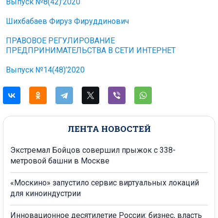
Выпуск №8(42)’2020
Шихбабаев Фируз Фируддинович
ПРАВОВОЕ РЕГУЛИРОВАНИЕ
ПРЕДПРИНИМАТЕЛЬСТВА В СЕТИ ИНТЕРНЕТ
Выпуск №14(48)’2020
ЛЕНТА НОВОСТЕЙ
Экстремал Бойцов совершил прыжок с 338-
метровой башни в Москве
«Москино» запустило сервис виртуальных локаций
для киноиндустрии
Инновационное десятилетие России: бизнес, власть