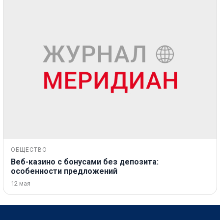
ОБЩЕСТВО
Веб-казино с бонусами без депозита:
особенности предложений
12 мая