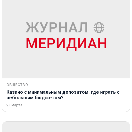
ОБЩЕСТВО
Казино с минимальным депозитом: где играть с
небольшим бюджетом?
21 марта