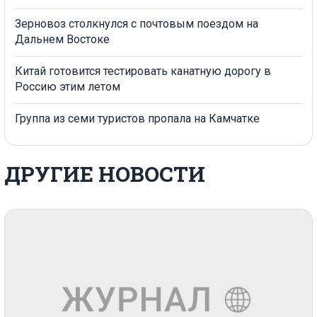
Зерновоз столкнулся с почтовым поездом на
Дальнем Востоке
Китай готовится тестировать канатную дорогу в
Россию этим летом
Группа из семи туристов пропала на Камчатке
ДРУГИЕ НОВОСТИ