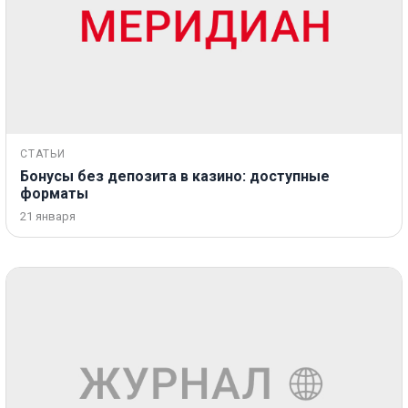
СТАТЬИ
Бонусы без депозита в казино: доступные
форматы
21 января