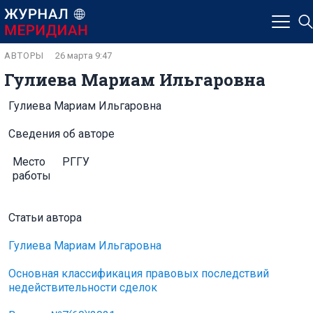
АВТОРЫ
26 марта 9:47
Гулиева Мариам Ильгаровна
Гулиева Мариам Ильгаровна
Сведения об авторе
Место
РГГУ
работы
Статьи автора
Гулиева Мариам Ильгаровна
Основная классификация правовых последствий
недействительности сделок