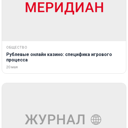
ОБЩЕСТВО
Рублевые онлайн казино: специфика игрового
процесса
20 мая