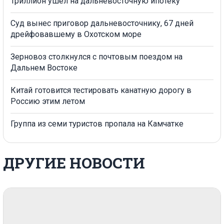
Триллион ушел на дальневосточную ипотеку
Суд вынес приговор дальневосточнику, 67 дней
дрейфовавшему в Охотском море
Зерновоз столкнулся с почтовым поездом на
Дальнем Востоке
Китай готовится тестировать канатную дорогу в
Россию этим летом
Группа из семи туристов пропала на Камчатке
ДРУГИЕ НОВОСТИ