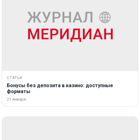
СТАТЬИ
Бонусы без депозита в казино: доступные
форматы
21 января