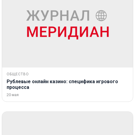
ОБЩЕСТВО
Рублевые онлайн казино: специфика игрового
процесса
20 мая