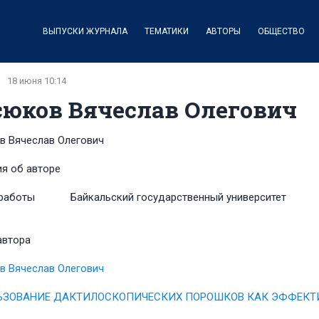
ВЫПУСКИ ЖУРНАЛА
ТЕМАТИКИ
АВТОРЫ
ОБЩЕСТВО
18 июня 10:14
юков Вячеслав Олегович
 Вячеслав Олегович
я об авторе
работы
Байкальский государственный университет
автора
 Вячеслав Олегович
ЗОВАНИЕ ДАКТИЛОСКОПИЧЕСКИХ ПОРОШКОВ КАК ЭФФЕКТИ