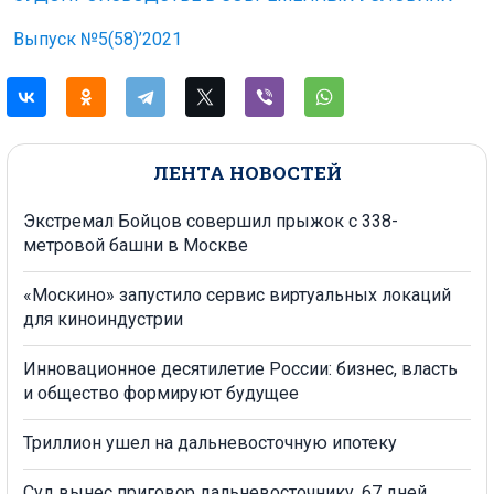
Выпуск №5(58)’2021
ЛЕНТА НОВОСТЕЙ
Экстремал Бойцов совершил прыжок с 338-
метровой башни в Москве
«Москино» запустило сервис виртуальных локаций
для киноиндустрии
Инновационное десятилетие России: бизнес, власть
и общество формируют будущее
Триллион ушел на дальневосточную ипотеку
Суд вынес приговор дальневосточнику, 67 дней