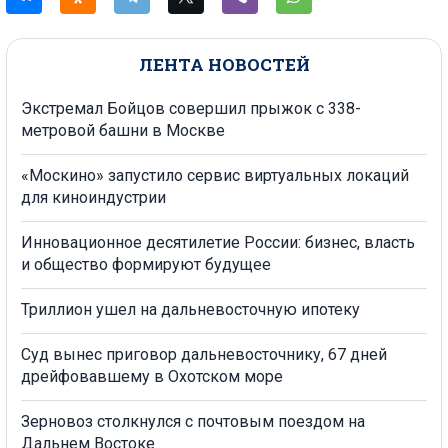
ЛЕНТА НОВОСТЕЙ
Экстремал Бойцов совершил прыжок с 338-
метровой башни в Москве
«Москино» запустило сервис виртуальных локаций
для киноиндустрии
Инновационное десятилетие России: бизнес, власть
и общество формируют будущее
Триллион ушел на дальневосточную ипотеку
Суд вынес приговор дальневосточнику, 67 дней
дрейфовавшему в Охотском море
Зерновоз столкнулся с почтовым поездом на
Дальнем Востоке