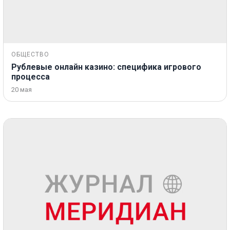
ОБЩЕСТВО
Рублевые онлайн казино: специфика игрового
процесса
20 мая