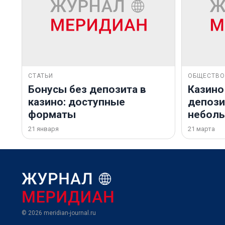
СТАТЬИ
ОБЩЕСТВО
Бонусы без депозита в
Казино
казино: доступные
депозит
форматы
небол
21 января
21 марта
© 2026
meridian-journal.ru