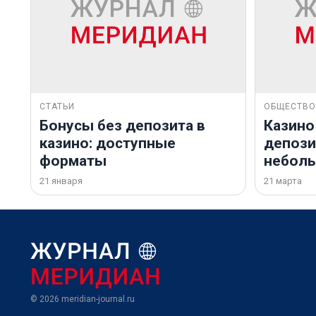
СТАТЬИ
ОБЩЕСТВО
Бонусы без депозита в
Казино
казино: доступные
депозит
форматы
небол
21 января
21 марта
© 2026
meridian-journal.ru