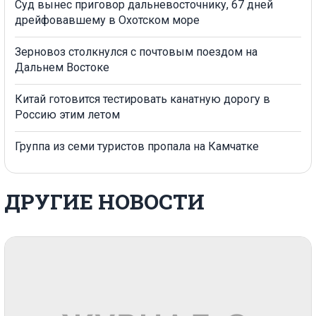
Суд вынес приговор дальневосточнику, 67 дней
дрейфовавшему в Охотском море
Зерновоз столкнулся с почтовым поездом на
Дальнем Востоке
Китай готовится тестировать канатную дорогу в
Россию этим летом
Группа из семи туристов пропала на Камчатке
ДРУГИЕ НОВОСТИ