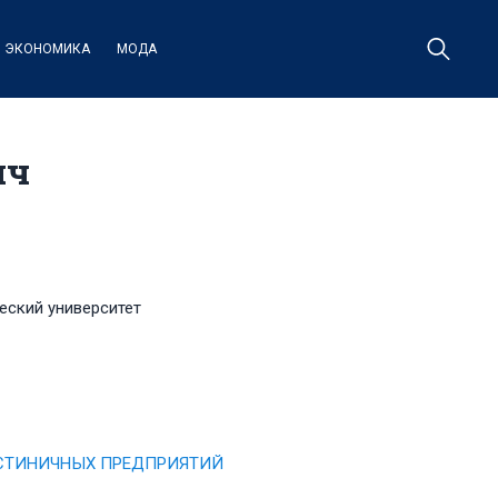
ЭКОНОМИКА
МОДА
ич
еский университет
ОСТИНИЧНЫХ ПРЕДПРИЯТИЙ