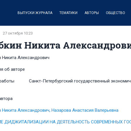
ВЫПУСКИ ЖУРНАЛА
ТЕМАТИКИ
АВТОРЫ
ОБЩЕСТВО
27 октября 10:23
бкин Никита Александров
 Никита Александрович
я об авторе
работы
Санкт-Петербургский государственный экономич
автора
 Никита Александрович, Назарова Анастасия Валерьевна
Е ДИДЖИТАЛИЗАЦИИ НА ДЕЯТЕЛЬНОСТЬ СОВРЕМЕННЫХ Г