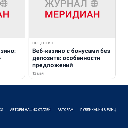
ОБЩЕСТВО
зино:
Веб-казино с бонусами без
о
депозита: особенности
предложений
12 мая
КИ
АВТОРЫ НАШИХ СТАТЕЙ
АВТОРАМ
ПУБЛИКАЦИИ В РИНЦ