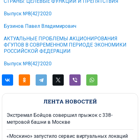
СТРАНЫ: ЦЕЛЕВЫЕ ФУНКЦИИ И ПРЕПЯТСТВИЯ
Выпуск №8(42)’2020
Бузинов Павел Владимирович
АКТУАЛЬНЫЕ ПРОБЛЕМЫ АКЦИОНИРОВАНИЯ
ФГУПОВ В СОВРЕМЕННОМ ПЕРИОДЕ ЭКОНОМИКИ
РОССИЙСКОЙ ФЕДЕРАЦИИ
Выпуск №8(42)’2020
ЛЕНТА НОВОСТЕЙ
Экстремал Бойцов совершил прыжок с 338-
метровой башни в Москве
«Москино» запустило сервис виртуальных локаций