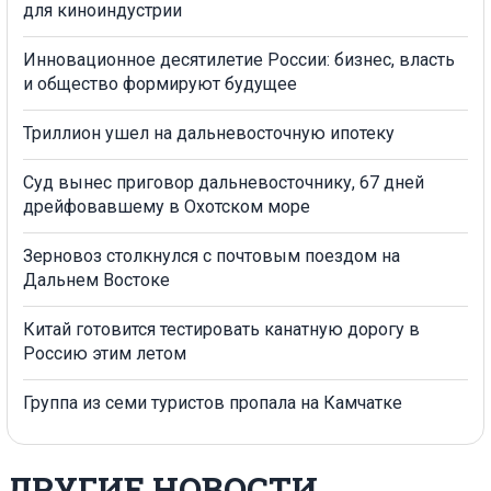
для киноиндустрии
Инновационное десятилетие России: бизнес, власть
и общество формируют будущее
Триллион ушел на дальневосточную ипотеку
Суд вынес приговор дальневосточнику, 67 дней
дрейфовавшему в Охотском море
Зерновоз столкнулся с почтовым поездом на
Дальнем Востоке
Китай готовится тестировать канатную дорогу в
Россию этим летом
Группа из семи туристов пропала на Камчатке
ДРУГИЕ НОВОСТИ