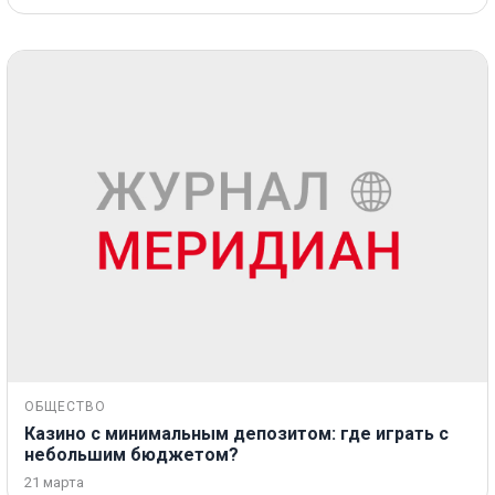
ОБЩЕСТВО
Казино с минимальным депозитом: где играть с
небольшим бюджетом?
21 марта