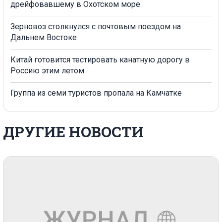
дрейфовавшему в Охотском море
Зерновоз столкнулся с почтовым поездом на
Дальнем Востоке
Китай готовится тестировать канатную дорогу в
Россию этим летом
Группа из семи туристов пропала на Камчатке
ДРУГИЕ НОВОСТИ