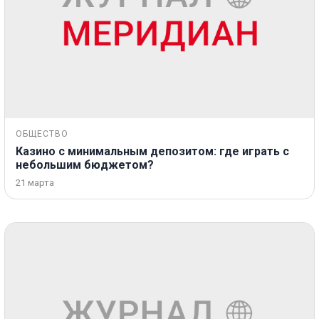
ОБЩЕСТВО
Казино с минимальным депозитом: где играть с
небольшим бюджетом?
21 марта