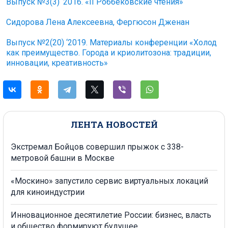
Выпуск №3(3) ‘2016. «II Роббековские чтения»
Сидорова Лена Алексеевна, Фергюсон Дженан
Выпуск №2(20) ‘2019. Материалы конференции «Холод
как преимущество. Города и криолитозона: традиции,
инновации, креативность»
ЛЕНТА НОВОСТЕЙ
Экстремал Бойцов совершил прыжок с 338-
метровой башни в Москве
«Москино» запустило сервис виртуальных локаций
для киноиндустрии
Инновационное десятилетие России: бизнес, власть
и общество формируют будущее