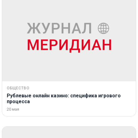
ОБЩЕСТВО
Рублевые онлайн казино: специфика игрового
процесса
20 мая