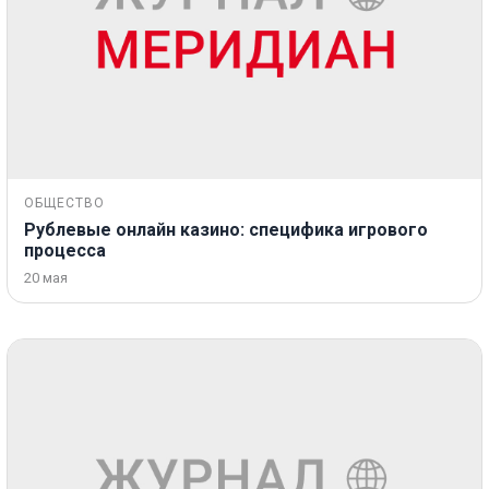
ОБЩЕСТВО
Рублевые онлайн казино: специфика игрового
процесса
20 мая