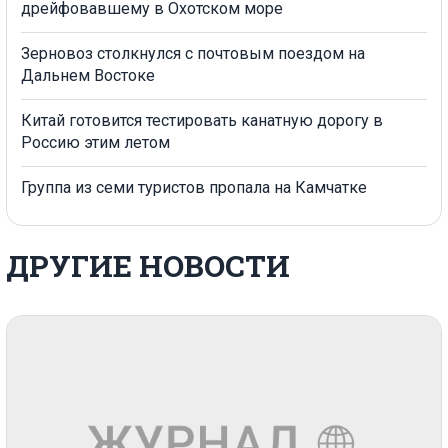
дрейфовавшему в Охотском море
Зерновоз столкнулся с почтовым поездом на
Дальнем Востоке
Китай готовится тестировать канатную дорогу в
Россию этим летом
Группа из семи туристов пропала на Камчатке
ДРУГИЕ НОВОСТИ