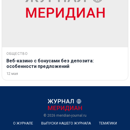
ОБЩЕСТВО
Веб-казино с бонусами без депозита:
особенности предложений
12 мая
© 2026
meridian-journal.ru
О ЖУРНАЛЕ
ВЫПУСКИ НАШЕГО ЖУРНАЛА
ТЕМАТИКИ