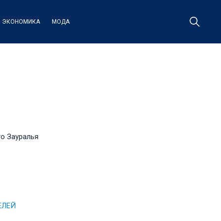
ЭКОНОМИКА
МОДА
го Зауралья
ЕЛЕЙ