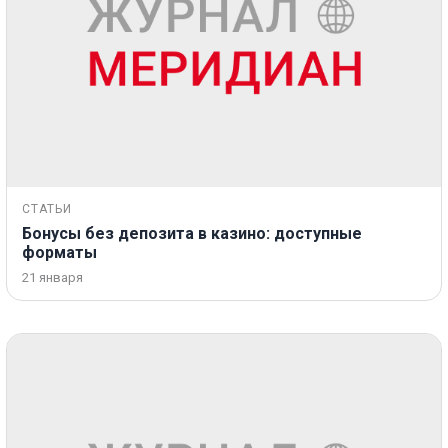
СТАТЬИ
Бонусы без депозита в казино: доступные
форматы
21 января