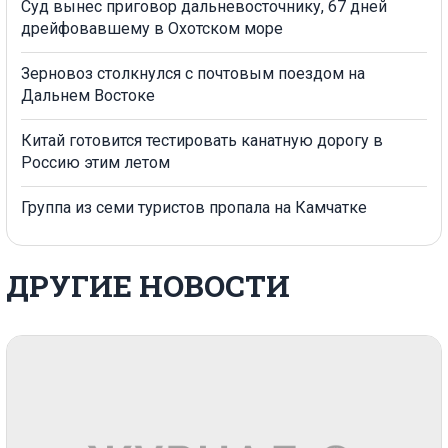
Суд вынес приговор дальневосточнику, 67 дней
дрейфовавшему в Охотском море
Зерновоз столкнулся с почтовым поездом на
Дальнем Востоке
Китай готовится тестировать канатную дорогу в
Россию этим летом
Группа из семи туристов пропала на Камчатке
ДРУГИЕ НОВОСТИ