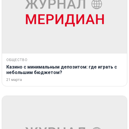
ОБЩЕСТВО
Казино с минимальным депозитом: где играть с
небольшим бюджетом?
21 марта