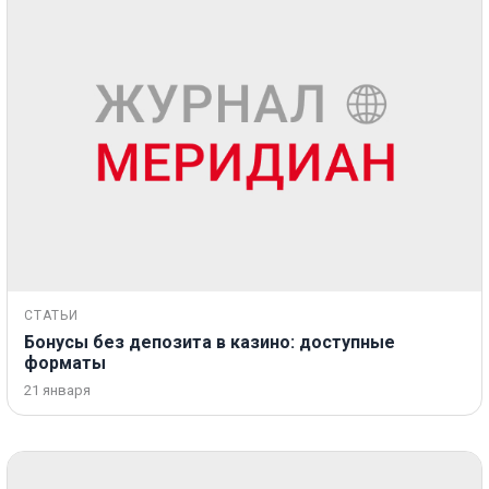
СТАТЬИ
Бонусы без депозита в казино: доступные
форматы
21 января