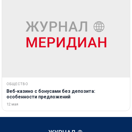
ОБЩЕСТВО
Веб-казино с бонусами без депозита:
особенности предложений
12 мая