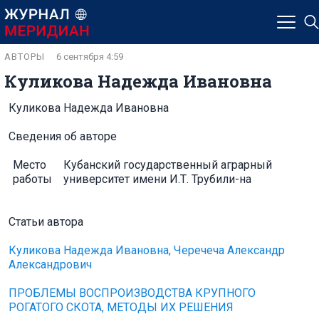
АВТОРЫ
6 сентября 4:59
Куликова Надежда Ивановна
Куликова Надежда Ивановна
Сведения об авторе
Место
Кубанский государственный аграрный
работы
университет имени И.Т. Трубили-на
Статьи автора
Куликова Надежда Ивановна, Черечеча Александр
Александрович
ПРОБЛЕМЫ ВОСПРОИЗВОДСТВА КРУПНОГО
РОГАТОГО СКОТА, МЕТОДЫ ИХ РЕШЕНИЯ