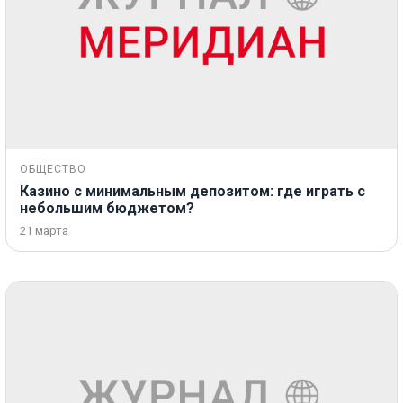
ОБЩЕСТВО
Казино с минимальным депозитом: где играть с
небольшим бюджетом?
21 марта