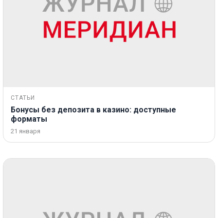
СТАТЬИ
Бонусы без депозита в казино: доступные
форматы
21 января