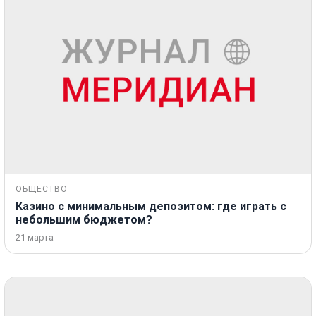
ОБЩЕСТВО
Казино с минимальным депозитом: где играть с
небольшим бюджетом?
21 марта