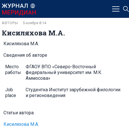
АВТОРЫ
5 ноября 8:14
Кисиляхова М.А.
Кисиляхова М.А.
Сведения об авторе
Место
ФГАОУ ВПО «Северо-Восточный
работы
федеральный университет им. М.К.
Аммосова»
Job
Студентка Институт зарубежной филологии
place
и регионоведения
Статьи автора
Кисиляхова М.А.