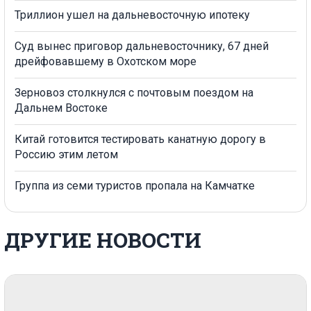
Триллион ушел на дальневосточную ипотеку
Суд вынес приговор дальневосточнику, 67 дней
дрейфовавшему в Охотском море
Зерновоз столкнулся с почтовым поездом на
Дальнем Востоке
Китай готовится тестировать канатную дорогу в
Россию этим летом
Группа из семи туристов пропала на Камчатке
ДРУГИЕ НОВОСТИ