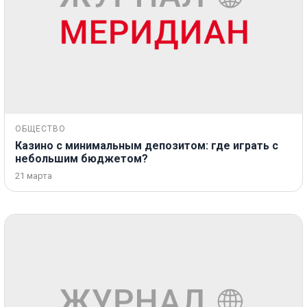
ОБЩЕСТВО
Казино с минимальным депозитом: где играть с
небольшим бюджетом?
21 марта