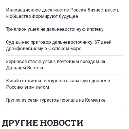
Инновационное десятилетие России: бизнес, власть
и общество формируют будущее
Триллион ушел на дальневосточную ипотеку
Суд вынес приговор дальневосточнику, 67 дней
дрейфовавшему в Охотском море
Зерновоз столкнулся с почтовым поездом на
Дальнем Востоке
Китай готовится тестировать канатную дорогу в
Россию этим летом
Группа из семи туристов пропала на Камчатке
ДРУГИЕ НОВОСТИ