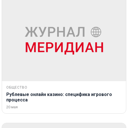
ОБЩЕСТВО
Рублевые онлайн казино: специфика игрового
процесса
20 мая