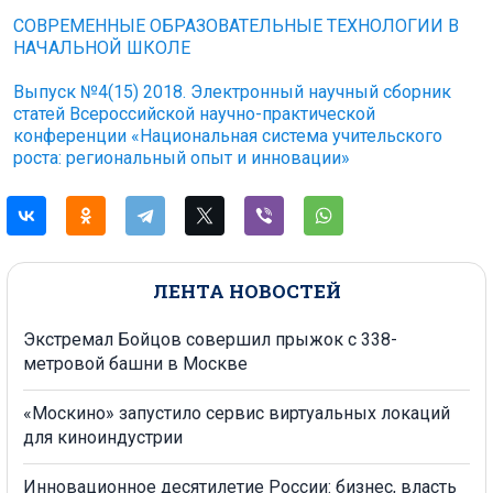
СОВРЕМЕННЫЕ ОБРАЗОВАТЕЛЬНЫЕ ТЕХНОЛОГИИ В
НАЧАЛЬНОЙ ШКОЛЕ
Выпуск №4(15) 2018. Электронный научный сборник
статей Всероссийской научно-практической
конференции «Национальная система учительского
роста: региональный опыт и инновации»
ЛЕНТА НОВОСТЕЙ
Экстремал Бойцов совершил прыжок с 338-
метровой башни в Москве
«Москино» запустило сервис виртуальных локаций
для киноиндустрии
Инновационное десятилетие России: бизнес, власть