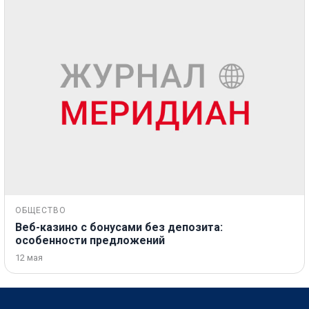
ОБЩЕСТВО
Веб-казино с бонусами без депозита:
особенности предложений
12 мая