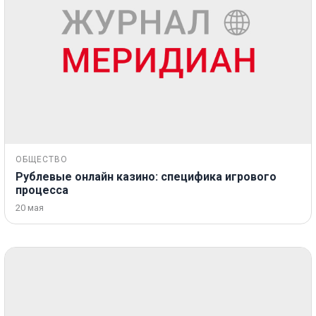
ОБЩЕСТВО
Рублевые онлайн казино: специфика игрового
процесса
20 мая