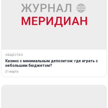
ОБЩЕСТВО
Казино с минимальным депозитом: где играть с
небольшим бюджетом?
21 марта