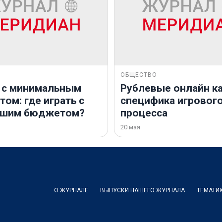
ОБЩЕСТВО
 с минимальным
Рублевые онлайн ка
ом: где играть с
специфика игровог
ьшим бюджетом?
процесса
20 мая
О ЖУРНАЛЕ
ВЫПУСКИ НАШЕГО ЖУРНАЛА
ТЕМАТИ