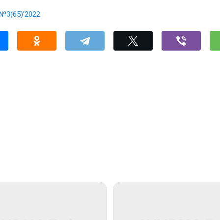
№3(65)’2022