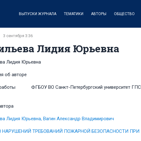
ВЫПУСКИ ЖУРНАЛА
ТЕМАТИКИ
АВТОРЫ
ОБЩЕСТВО
3 сентября 3:36
ильева Лидия Юрьевна
ва Лидия Юрьевна
я об авторе
работы
ФГБОУ ВО Санкт-Петербургский университет ГП
автора
ва Лидия Юрьевна, Вагин Александр Владимирович
 НАРУШЕНИЙ ТРЕБОВАНИЙ ПОЖАРНОЙ БЕЗОПАСНОСТИ ПРИ