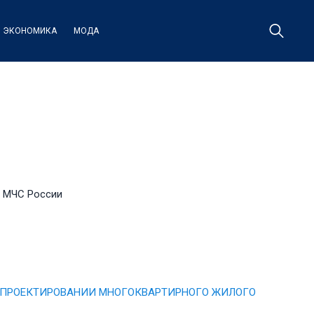
ЭКОНОМИКА
МОДА
С МЧС России
 ПРОЕКТИРОВАНИИ МНОГОКВАРТИРНОГО ЖИЛОГО