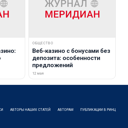
ОБЩЕСТВО
зино:
Веб-казино с бонусами без
о
депозита: особенности
предложений
12 мая
КИ
АВТОРЫ НАШИХ СТАТЕЙ
АВТОРАМ
ПУБЛИКАЦИИ В РИНЦ