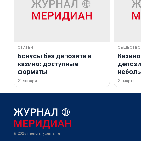
СТАТЬИ
ОБЩЕСТВО
Бонусы без депозита в
Казино
казино: доступные
депозит
форматы
небол
21 января
21 марта
© 2026
meridian-journal.ru