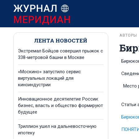
АВТОРЫ
ЛЕНТА НОВОСТЕЙ
Бир
Экстремал Бойцов совершил прыжок с
338-метровой башни в Москве
Бирюков
«Москино» запустило сервис
Сведени
виртуальных локаций для
киноиндустрии
Место 
Инновационное десятилетие России:
Статьи 
бизнес, власть и общество формируют
будущее
Бирюков
Триллион ушел на дальневосточную
ПОНЯТИ
ипотеку