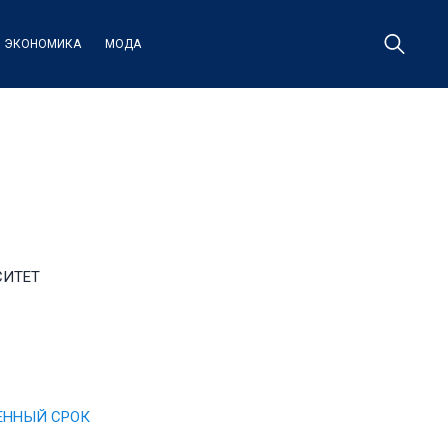
ЭКОНОМИКА
МОДА
СИТЕТ
ЕННЫЙ СРОК