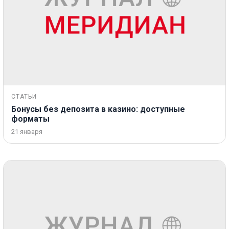
СТАТЬИ
Бонусы без депозита в казино: доступные
форматы
21 января