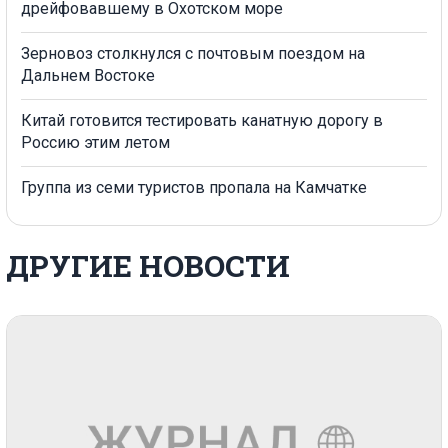
дрейфовавшему в Охотском море
Зерновоз столкнулся с почтовым поездом на
Дальнем Востоке
Китай готовится тестировать канатную дорогу в
Россию этим летом
Группа из семи туристов пропала на Камчатке
ДРУГИЕ НОВОСТИ