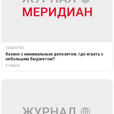
ОБЩЕСТВО
Казино с минимальным депозитом: где играть с
небольшим бюджетом?
21 марта