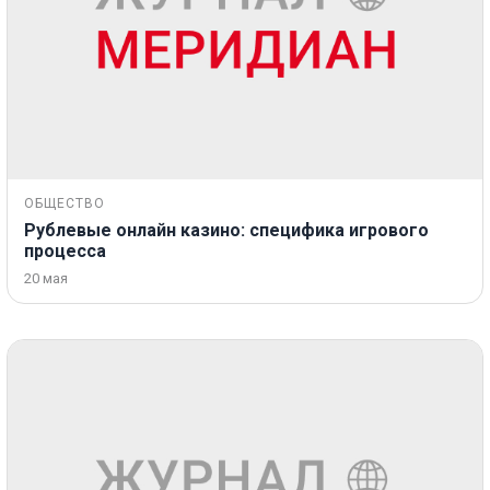
ОБЩЕСТВО
Рублевые онлайн казино: специфика игрового
процесса
20 мая